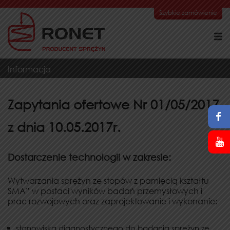
Szybkie zamówienie
Informacja
Zapytania ofertowe Nr 01/05/2017
z dnia 10.05.2017r.
Dostarczenie technologii w zakresie:
Wytwarzania sprężyn ze stopów z pamięcią kształtu
SMA” w postaci wyników badań przemysłowych i
prac rozwojowych oraz zaprojektowanie i wykonanie:
stanowiska diagnostycznego do badania sprężyn ze