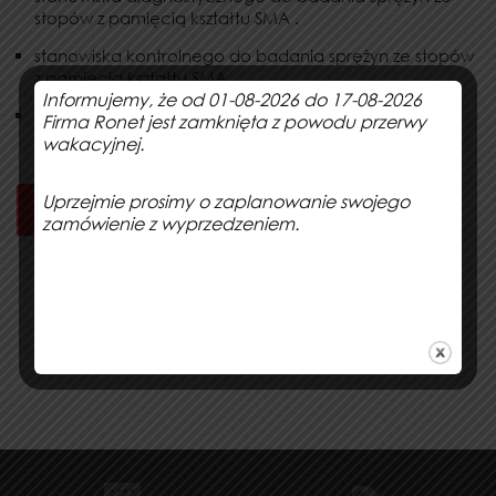
stopów z pamięcią kształtu SMA .
stanowiska kontrolnego do badania sprężyn ze stopów
z pamięcią kształtu SMA .
Informujemy, że od 01-08-2026 do 17-08-2026
stanowiska pomiarowego do badania sprężyn ze
Firma Ronet jest zamknięta z powodu przerwy
stopów z pamięcią kształtu SMA .
wakacyjnej.
Uprzejmie prosimy o zaplanowanie swojego
Pobierz zapytanie ofertowe + formularz
zamówienie z wyprzedzeniem.