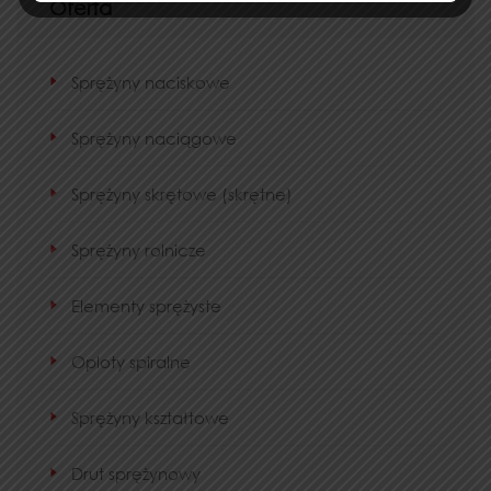
Oferta
Sprężyny naciskowe
Sprężyny naciągowe
Sprężyny skrętowe (skrętne)
Sprężyny rolnicze
Elementy sprężyste
Oploty spiralne
Sprężyny kształtowe
Drut sprężynowy