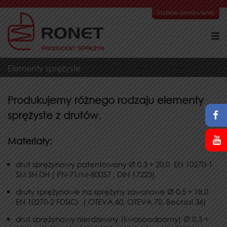
Szybkie zamówienie
Elementy sprężyste
Produkujemy różnego rodzaju elementy
sprężyste z drutów.
Materiały:
drut sprężynowy patentowany Ø 0,3 ÷ 20,0 EN 10270-1
SM SH DH ( PN-71/M-80057 , DIN 17223),
druty sprężynowe na sprężyny zaworowe Ø 0,5 ÷ 18.0
EN 10270-2 FDSiCr ( OTEVA 60, OTEVA 70, Becrosi 36)
drut sprężynowy nierdzewny (kwasoodporny) Ø 0,3 ÷