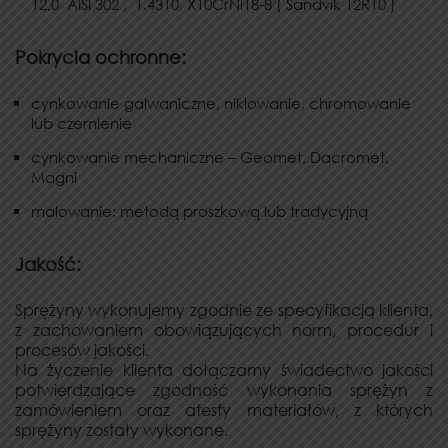
12,0 AISI 302 , 1.4310, X10CrNi18-8 ( Sandvik 12R10 )
Pokrycia ochronne:
cynkowanie galwaniczne, niklowanie, chromowanie
lub czernienie
cynkowanie mechaniczne – Geomet, Dacromet,
Magni
malowanie: metodą proszkową lub tradycyjną
Jakość:
Sprężyny wykonujemy zgodnie ze specyfikacją klienta,
z zachowaniem obowiązujących norm, procedur i
procesów jakości.
Na życzenie klienta dołączamy świadectwo jakości
potwierdzające zgodność wykonania sprężyn z
zamówieniem oraz atesty materiałów, z których
sprężyny zostały wykonane.