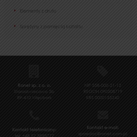
Elementy z drutu
Sprężyny z pamięcią kształtu
Ronet sp. z o. o.
NIP 558-000-21-12
Starodworcowa 3b
REGON 090508719
89-410 Więcbork
KRS 0000155240
Kontakt e-mail:
Kontakt telefoniczny:
sprzedaz@ronet.com.pl
tel: +48 52 3898777