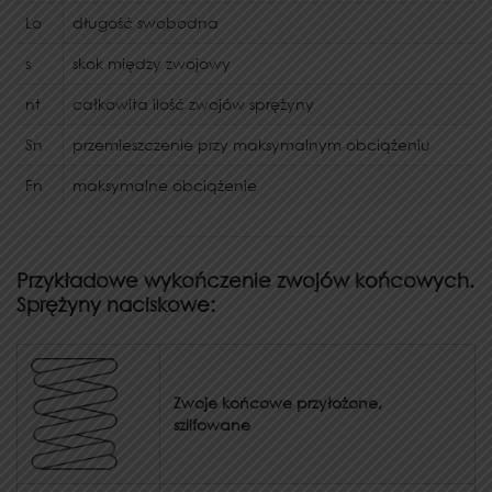
Lo
długość swobodna
s
skok między zwojowy
nt
całkowita ilość zwojów sprężyny
Sn
przemieszczenie przy maksymalnym obciążeniu
Fn
maksymalne obciążenie
Przykładowe wykończenie zwojów końcowych.
Sprężyny naciskowe:
Zwoje końcowe przyłożone,
szlifowane