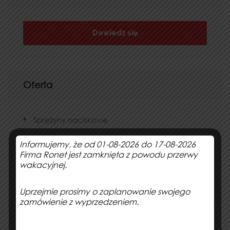
Dowiedz się
Oferta
Sprężyny naciskowe
Informujemy, że od 01-08-2026 do 17-08-2026
Sprężyny naciągowe
Firma Ronet jest zamknięta z powodu przerwy
wakacyjnej.
Sprężyny skrętowe (skrętne)
Uprzejmie prosimy o zaplanowanie swojego
Sprężyny rolnicze
zamówienie z wyprzedzeniem.
Elementy sprężyste