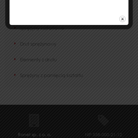
Oploty spiralne
Sprężyny kształtowe
Drut sprężynowy
Elementy z drutu
Sprężyny z pamięcią kształtu
Ronet sp. z o. o.
NIP 558-000-21-12